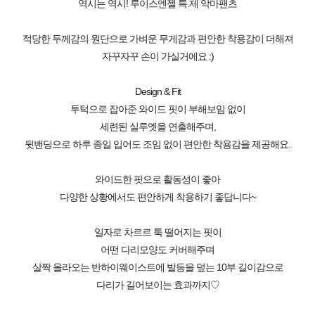
역시는 역시! 루이스엔젤 특.제 악마팬츠
적당한 두께감의 원단으로 가벼운 무게감과 편안한 착용감이 더해져
자꾸자꾸 손이 가실거에요 :)
Design & Fit
투턱으로 잡아준 와이드 핏이 부해보임 없이
세련된 실루엣을 연출해주며,
뒷밴딩으로 하루 종일 입어도 조임 없이 편안한 착용감을 제공해요.
와이드한 핏으로 활동성이 좋아
다양한 상황에서도 편안하게 착용하기 좋답니다~
일자로 차르르 툭 떨어지는 핏이
어떤 다리모양도 커버해주며
살짝 올라오는 반하이웨이스트에 발등을 덮는 10부 길이감으로
다리가 길어보이는 효과까지♡