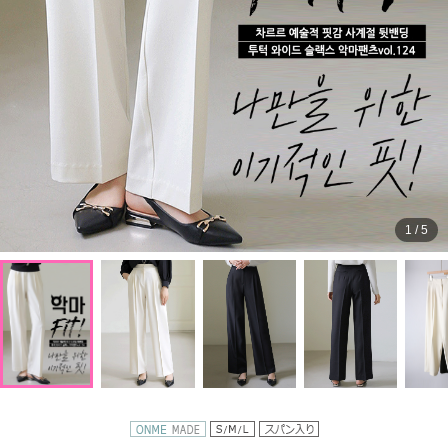
1
/
5