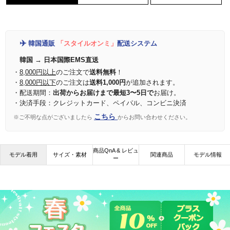
✈️
韓国通販
「スタイルオンミ」
配送システム
韓国 → 日本国際EMS直送
・
8,000円以上
のご注文で
送料無料
！
・
8,000円以下
のご注文は
送料1,000円
が追加されます。
・配送期間：
出荷からお届けまで最短3〜5日で
お届け。
・決済手段：クレジットカード、ペイパル、コンビニ決済
こちら
※ご不明な点がございましたら
からお問い合わせください。
商品QnA & レビュ
モデル着用
サイズ・素材
関連商品
モデル情報
ー