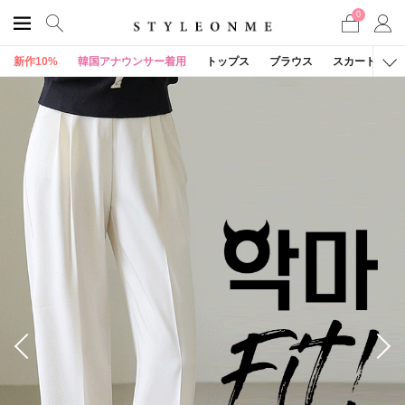
0
新作10%
韓国アナウンサー着用
トップス
ブラウス
スカート