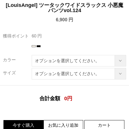
[LouisAngel] ツータックワイドスラックス 小悪魔
パンツvol.124
6,900 円
獲得ポイント
60 円
カラー
サイズ
合計金額
0
円
今すぐ購入
お気に入り追加
カート