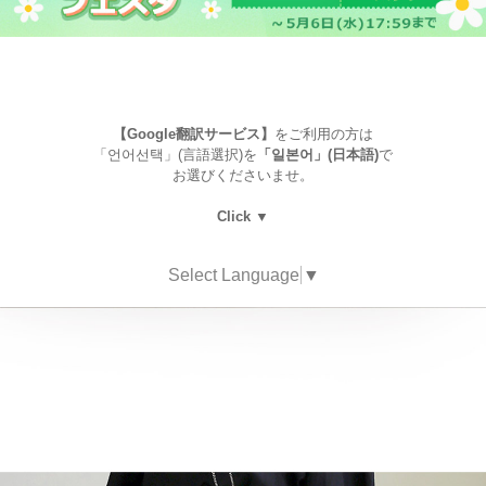
【Google翻訳サービス】
をご利用の方は
「언어선택」(言語選択)を
「일본어」(日本語)
で
お選びくださいませ。
Click ▼
Select Language
▼