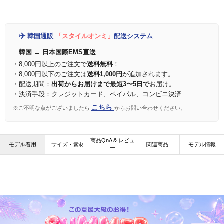
✈️
韓国通販
「スタイルオンミ」
配送システム
韓国 → 日本国際EMS直送
・
8,000円以上
のご注文で
送料無料
！
・
8,000円以下
のご注文は
送料1,000円
が追加されます。
・配送期間：
出荷からお届けまで最短3〜5日で
お届け。
・決済手段：クレジットカード、ペイパル、コンビニ決済
こちら
※ご不明な点がございましたら
からお問い合わせください。
商品QnA & レビュ
モデル着用
サイズ・素材
関連商品
モデル情報
ー