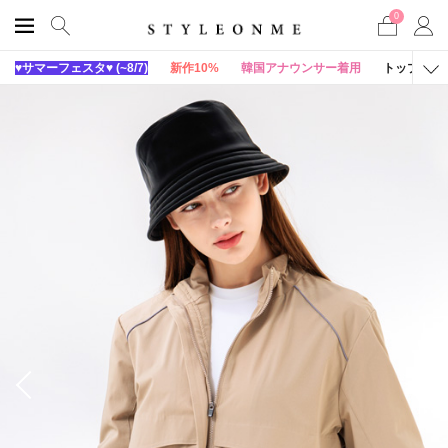
0
♥サマーフェスタ♥ (~8/7)
新作10%
韓国アナウンサー着用
トップス