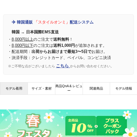
✈️
韓国通販
「スタイルオンミ」
配送システム
韓国 → 日本国際EMS直送
・
8,000円以上
のご注文で
送料無料
！
・
8,000円以下
のご注文は
送料1,000円
が追加されます。
・配送期間：
出荷からお届けまで最短3〜5日で
お届け。
・決済手段：クレジットカード、ペイパル、コンビニ決済
こちら
※ご不明な点がございましたら
からお問い合わせください。
商品QnA & レビュ
モデル着用
サイズ・素材
関連商品
モデル情報
ー