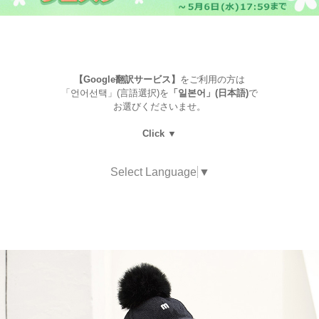
【Google翻訳サービス】
をご利用の方は
「언어선택」(言語選択)を
「일본어」(日本語)
で
お選びくださいませ。
Click ▼
Select Language
▼