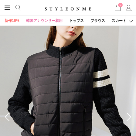
0
新作10%
韓国アナウンサー着用
トップス
ブラウス
スカート