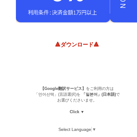
🔺ダウンロード🔺
【Google翻訳サービス】
をご利用の方は
「언어선택」(言語選択)を
「일본어」(日本語)
で
お選びくださいませ。
Click ▼
Select Language
▼