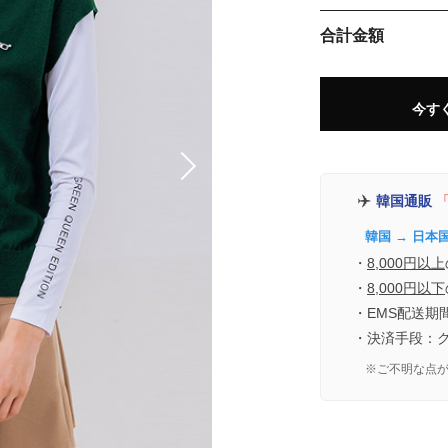
合計金額
今す
✈️
韓国通販
「
韓国 → 日本
・
8,000円以上
・
8,000円以下
・EMS配送期
・決済手段：
※ご不明な点