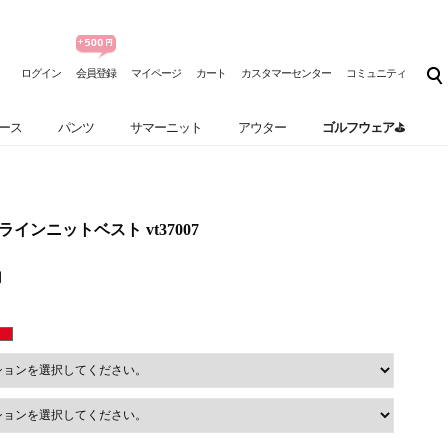
ログイン
会員登録
マイページ
カート
カスタマーセンター
コミュニティ
ース
パンツ
サマーニット
アウター
ゴルフウェア⛳
色ラインニットベスト vt37007
円