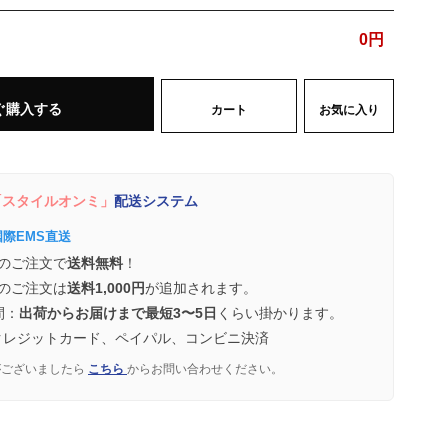
0
円
ぐ購入する
カート
お気に入り
スタイルオンミ」
配送システム
国際EMS直送
のご注文で
送料無料
！
のご注文は
送料1,000円
が追加されます。
間：
出荷からお届けまで最短3〜5日
くらい掛かります。
クレジットカード、ペイパル、コンビニ決済
がございましたら
こちら
からお問い合わせください。