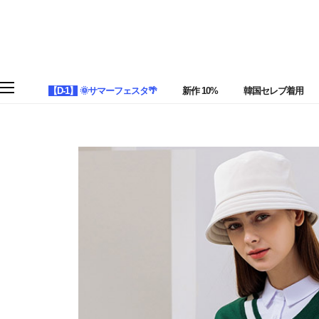
【D-1】
🌞サマーフェスタ🌴
新作 10%
韓国セレブ着用