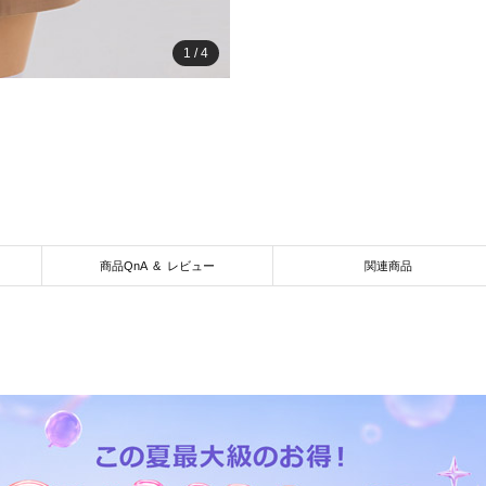
1
/
4
商品QnA & レビュー
関連商品