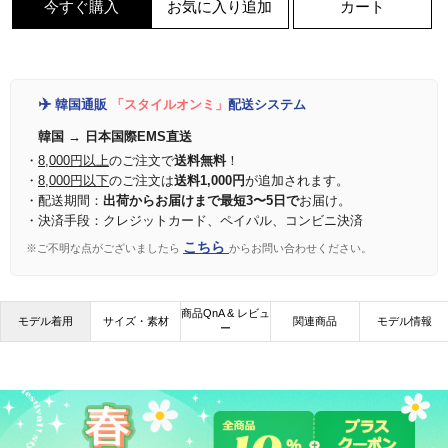
今すぐ購入
お気に入り追加
カート
✈️
韓国通販
「スタイルオンミ」
配送システム
韓国 → 日本国際EMS直送
・
8,000円以上
のご注文で
送料無料
！
・
8,000円以下
のご注文は
送料1,000円
が追加されます。
・配送期間：
出荷からお届けまで最短3〜5日で
お届け。
・決済手段：クレジットカード、ペイパル、コンビニ決済
こちら
※ご不明な点がございましたら
からお問い合わせください。
商品QnA & レビュ
モデル着用
サイズ・素材
関連商品
モデル情報
ー