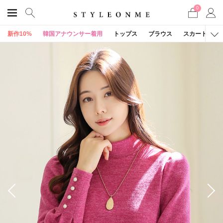
0
新作10%
韓国アナウンサー着用
トップス
ブラウス
スカート