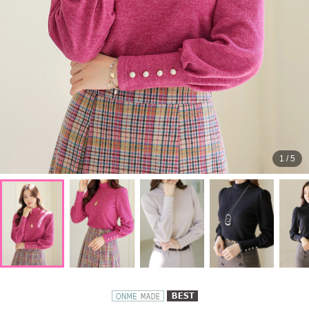
1
/
5