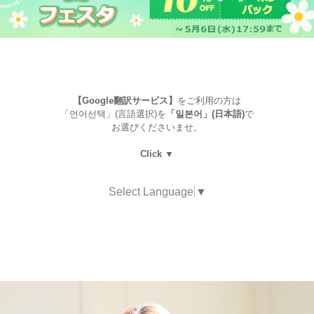
【Google翻訳サービス】
をご利用の方は
「언어선택」(言語選択)を
「일본어」(日本語)
で
お選びくださいませ。
Click ▼
Select Language
▼