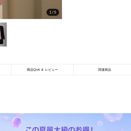
1
/
5
商品QnA & レビュー
関連商品