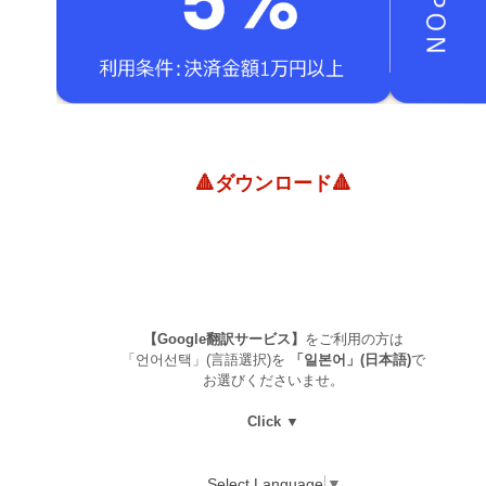
🔺ダウンロード🔺
【Google翻訳サービス】
をご利用の方は
「언어선택」(言語選択)を
「일본어」(日本語)
で
お選びくださいませ。
Click ▼
Select Language
▼