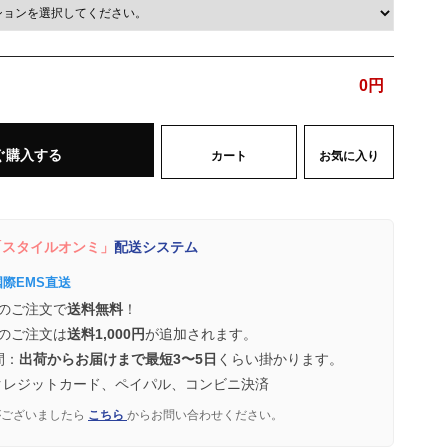
0
円
ぐ購入する
カート
お気に入り
スタイルオンミ」
配送システム
国際EMS直送
のご注文で
送料無料
！
のご注文は
送料1,000円
が追加されます。
間：
出荷からお届けまで最短3〜5日
くらい掛かります。
クレジットカード、ペイパル、コンビニ決済
がございましたら
こちら
からお問い合わせください。