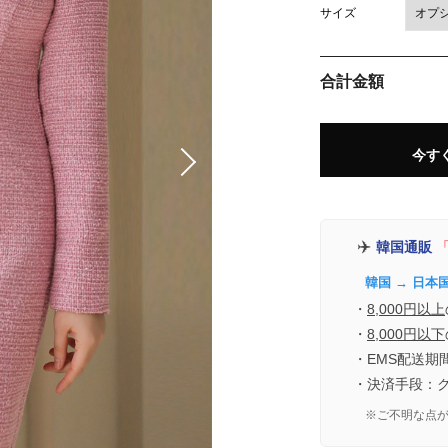
サイズ
合計金額
今す
✈️
韓国通販
「
韓国 → 日本
・
8,000円以上
・
8,000円以下
・EMS配送期
・決済手段：
※ご不明な点