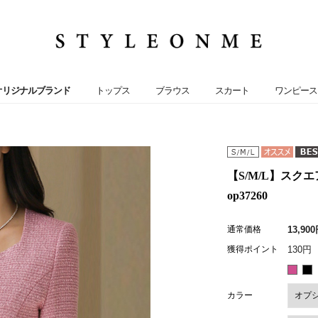
オリジナルブランド
トップス
ブラウス
スカート
ワンピース
【S/M/L】ス
op37260
通常価格
13,90
獲得ポイント
130円
カラー