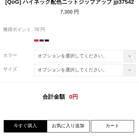
[QoG] ハイネック配色ニットジップアップ jp37542
7,300 円
獲得ポイント
70 円
カラー
サイズ
合計金額
0
円
今すぐ購入
お気に入り追加
カート