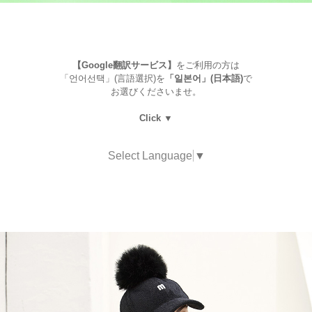
【Google翻訳サービス】
をご利用の方は
「언어선택」(言語選択)を
「일본어」(日本語)
で
お選びくださいませ。
Click ▼
Select Language
▼