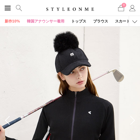
0
新作10%
韓国アナウンサー着用
トップス
ブラウス
スカート