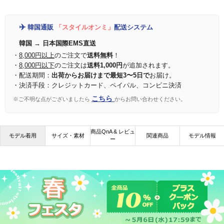
✈️
韓国通販
「スタイルオンミ」
配送システム
韓国 → 日本国際EMS直送
・
8,000円以上
のご注文で
送料無料
！
・
8,000円以下
のご注文は
送料1,000円
が追加されます。
・配送期間：
出荷からお届けまで最短3〜5日で
お届け。
・決済手段：クレジットカード、ペイパル、コンビニ決済
こちら
※ご不明な点がございましたら
からお問い合わせください。
商品QnA & レビュ
モデル着用
サイズ・素材
関連商品
モデル情報
ー