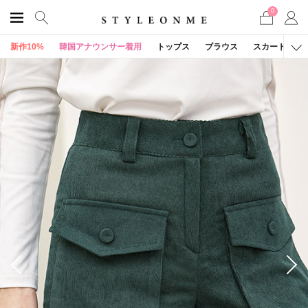
0
新作10%
韓国アナウンサー着用
トップス
ブラウス
スカート