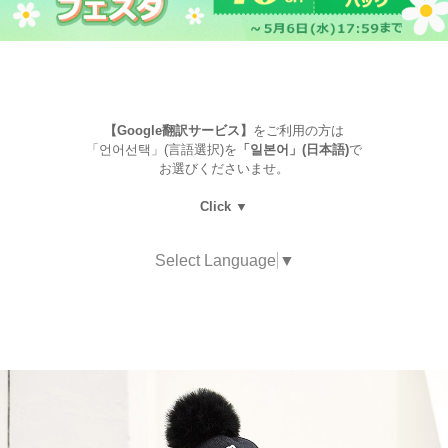
【Google翻訳サービス】
をご利用の方は
「언어선택」(言語選択)を
「일본어」(日本語)
で
お選びくださいませ。
Click ▼
Select Language
▼