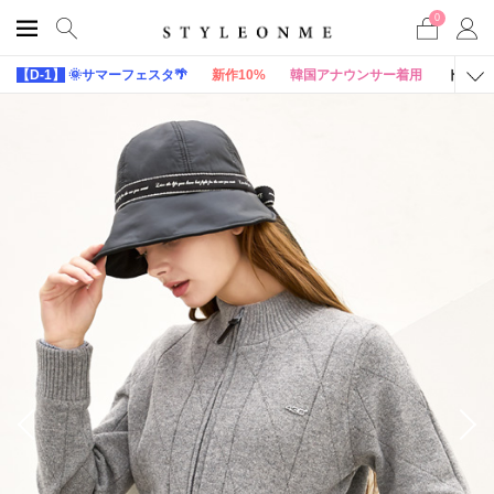
0
【D-1】
🌞サマーフェスタ🌴
新作10%
韓国アナウンサー着用
トップ