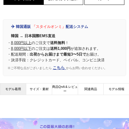
✈️
韓国通販
「スタイルオンミ」
配送システム
韓国 → 日本国際EMS直送
・
8,000円以上
のご注文で
送料無料
！
・
8,000円以下
のご注文は
送料1,000円
が追加されます。
・配送期間：
出荷からお届けまで最短3〜5日で
お届け。
・決済手段：クレジットカード、ペイパル、コンビニ決済
こちら
※ご不明な点がございましたら
からお問い合わせください。
商品QnA & レビュ
モデル着用
サイズ・素材
関連商品
モデル情報
ー