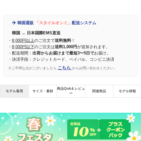
✈️
韓国通販
「スタイルオンミ」
配送システム
韓国 → 日本国際EMS直送
・
8,000円以上
のご注文で
送料無料
！
・
8,000円以下
のご注文は
送料1,000円
が追加されます。
・配送期間：
出荷からお届けまで最短3〜5日で
お届け。
・決済手段：クレジットカード、ペイパル、コンビニ決済
こちら
※ご不明な点がございましたら
からお問い合わせください。
商品QnA & レビュ
モデル着用
サイズ・素材
関連商品
モデル情報
ー