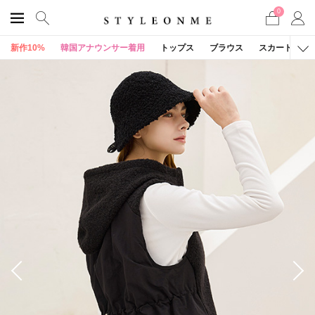
0
新作10%
韓国アナウンサー着用
トップス
ブラウス
スカート