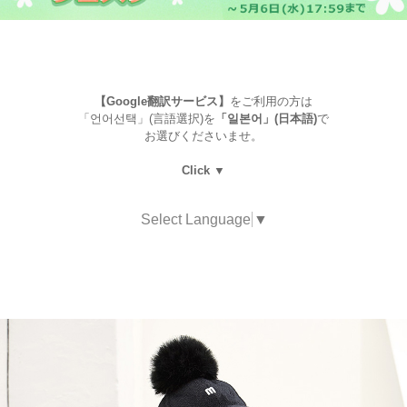
【Google翻訳サービス】
をご利用の方は
「언어선택」(言語選択)を
「일본어」(日本語)
で
お選びくださいませ。
Click ▼
Select Language
▼