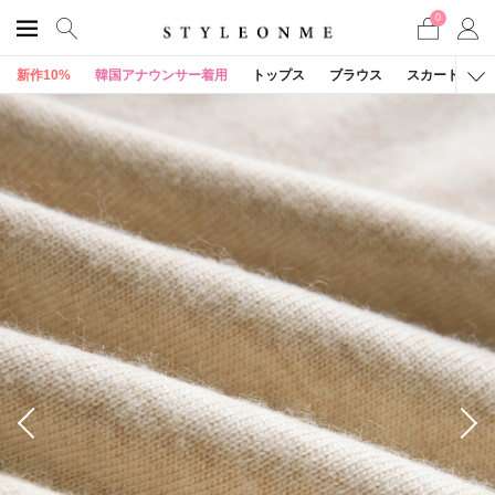
0
新作10%
韓国アナウンサー着用
トップス
ブラウス
スカート