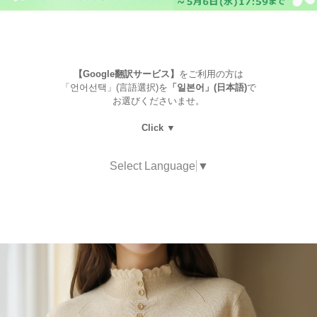
【Google翻訳サービス】
をご利用の方は
「언어선택」(言語選択)を
「일본어」(日本語)
で
お選びくださいませ。
Click ▼
Select Language
▼