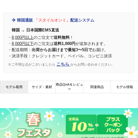
✈️
韓国通販
「スタイルオンミ」
配送システム
韓国 → 日本国際EMS直送
・
8,000円以上
のご注文で
送料無料
！
・
8,000円以下
のご注文は
送料1,000円
が追加されます。
・配送期間：
出荷からお届けまで最短3〜5日で
お届け。
・決済手段：クレジットカード、ペイパル、コンビニ決済
こちら
※ご不明な点がございましたら
からお問い合わせください。
商品QnA & レビュ
モデル着用
サイズ・素材
関連商品
モデル情報
ー