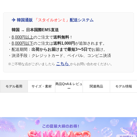
✈️
韓国通販
「スタイルオンミ」
配送システム
韓国 → 日本国際EMS直送
・
8,000円以上
のご注文で
送料無料
！
・
8,000円以下
のご注文は
送料1,000円
が追加されます。
・配送期間：
出荷からお届けまで最短3〜5日で
お届け。
・決済手段：クレジットカード、ペイパル、コンビニ決済
こちら
※ご不明な点がございましたら
からお問い合わせください。
商品QnA & レビュ
モデル着用
サイズ・素材
関連商品
モデル情報
ー