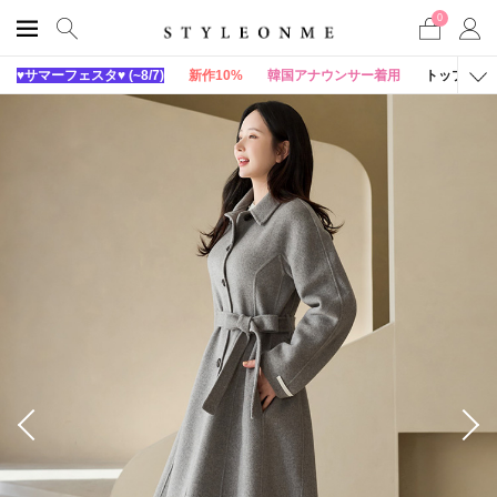
0
♥サマーフェスタ♥ (~8/7)
新作10%
韓国アナウンサー着用
トップス