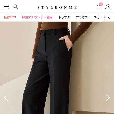
0
新作10%
韓国アナウンサー着用
トップス
ブラウス
スカート