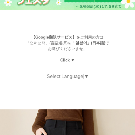
【Google翻訳サービス】
をご利用の方は
「언어선택」(言語選択)を
「일본어」(日本語)
で
お選びくださいませ。
Click ▼
Select Language
▼