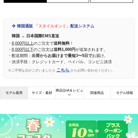
✈️
韓国通販
「スタイルオンミ」
配送システム
韓国 → 日本国際EMS直送
・
8,000円以上
のご注文で
送料無料
！
・
8,000円以下
のご注文は
送料1,000円
が追加されます。
・配送期間：
出荷からお届けまで最短3〜5日で
お届け。
・決済手段：クレジットカード、ペイパル、コンビニ決済
こちら
※ご不明な点がございましたら
からお問い合わせください。
商品QnA & レビュ
モデル着用
サイズ・素材
関連商品
モデル情報
ー