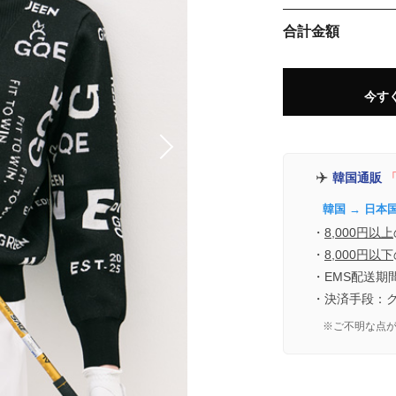
合計金額
今す
✈️
韓国通販
「
韓国 → 日本
・
8,000円以上
・
8,000円以下
・EMS配送期
・決済手段：
※ご不明な点