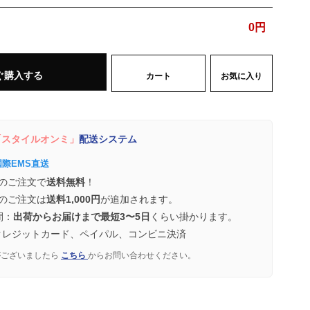
0
円
ぐ購入する
カート
お気に入り
スタイルオンミ」
配送システム
国際EMS直送
のご注文で
送料無料
！
のご注文は
送料1,000円
が追加されます。
間：
出荷からお届けまで最短3〜5日
くらい掛かります。
クレジットカード、ペイパル、コンビニ決済
がございましたら
こちら
からお問い合わせください。