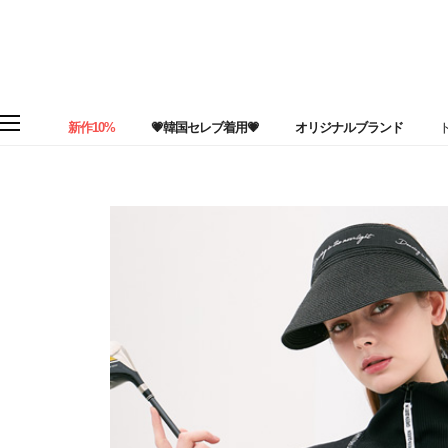
新作10%
💗韓国セレブ着用💗
オリジナルブランド