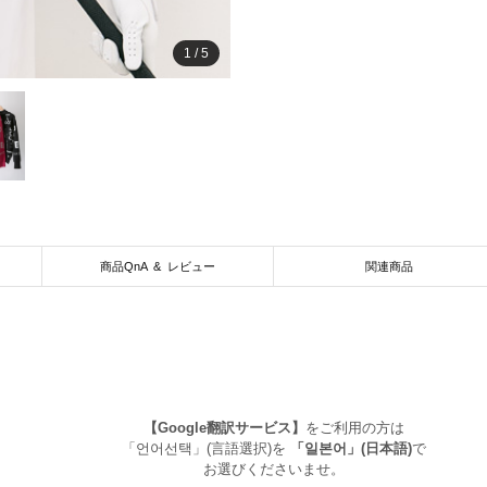
1
/
5
商品QnA & レビュー
関連商品
【Google翻訳サービス】
をご利用の方は
「언어선택」(言語選択)を
「일본어」(日本語)
で
お選びくださいませ。