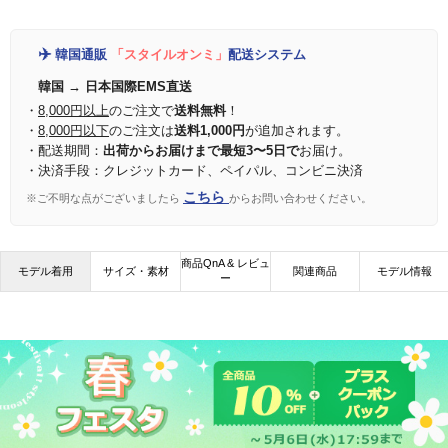
✈️
韓国通販
「スタイルオンミ」
配送システム
韓国 → 日本国際EMS直送
・
8,000円以上
のご注文で
送料無料
！
・
8,000円以下
のご注文は
送料1,000円
が追加されます。
・配送期間：
出荷からお届けまで最短3〜5日で
お届け。
・決済手段：クレジットカード、ペイパル、コンビニ決済
こちら
※ご不明な点がございましたら
からお問い合わせください。
商品QnA & レビュ
モデル着用
サイズ・素材
関連商品
モデル情報
ー