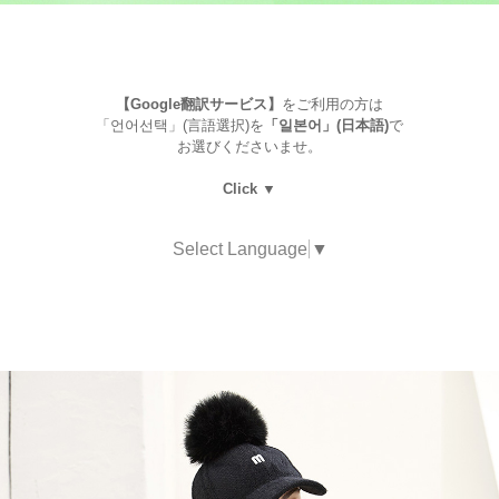
【Google翻訳サービス】
をご利用の方は
「언어선택」(言語選択)を
「일본어」(日本語)
で
お選びくださいませ。
Click ▼
Select Language
▼