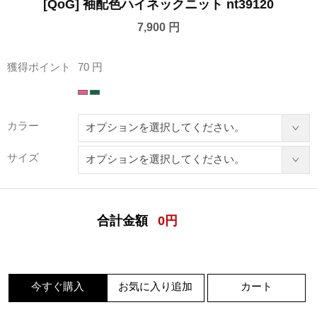
[QoG] 袖配色ハイネックニット nt39120
7,900 円
獲得ポイント
70 円
カラー
サイズ
合計金額
0
円
今すぐ購入
お気に入り追加
カート