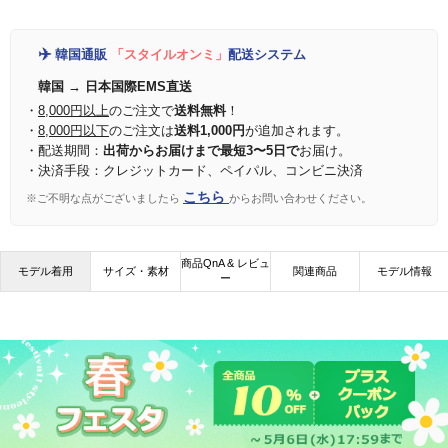
✈️
韓国通販
「スタイルオンミ」
配送システム
韓国 → 日本国際EMS直送
・
8,000円以上
のご注文で
送料無料
！
・
8,000円以下
のご注文は
送料1,000円
が追加されます。
・配送期間：
出荷からお届けまで最短3〜5日で
お届け。
・決済手段：クレジットカード、ペイパル、コンビニ決済
こちら
※ご不明な点がございましたら
からお問い合わせください。
商品QnA & レビュ
モデル着用
サイズ・素材
関連商品
モデル情報
ー