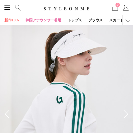
0
新作10%
韓国アナウンサー着用
トップス
ブラウス
スカート