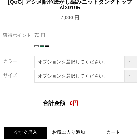
[QoG] アシメ配色透かし編みニットタンクトップ
sl39195
7,000 円
獲得ポイント
70 円
カラー
サイズ
合計金額
0
円
今すぐ購入
お気に入り追加
カート