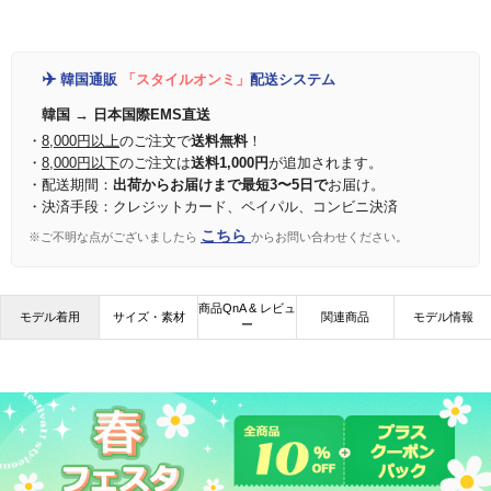
✈️
韓国通販
「スタイルオンミ」
配送システム
韓国 → 日本国際EMS直送
・
8,000円以上
のご注文で
送料無料
！
・
8,000円以下
のご注文は
送料1,000円
が追加されます。
・配送期間：
出荷からお届けまで最短3〜5日で
お届け。
・決済手段：クレジットカード、ペイパル、コンビニ決済
こちら
※ご不明な点がございましたら
からお問い合わせください。
商品QnA & レビュ
モデル着用
サイズ・素材
関連商品
モデル情報
ー