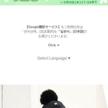
【Google翻訳サービス】
をご利用の方は
「언어선택」(言語選択)を
「일본어」(日本語)
で
お選びくださいませ。
Click ▼
Select Language
▼