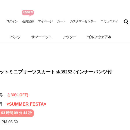
ログイン
会員登録
マイページ
カート
カスタマーセンター
コミュニティ
パンツ
サマーニット
アウター
ゴルフウェア⛳
ケットミニプリーツスカート sk39252 (インナーパンツ付
0円
(↓30% OFF)
円
♥SUMMER FESTA♥
 03 時間 09 分 42 秒
7 PM 05:59