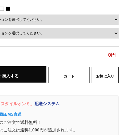
0
円
ぐ購入する
カート
お気に入り
スタイルオンミ」
配送システム
国際EMS直送
のご注文で
送料無料
！
のご注文は
送料1,000円
が追加されます。