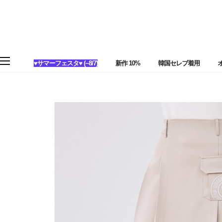
♥サマーフェスタ♥ (~8/7)
新作 10%
韓国セレブ着用