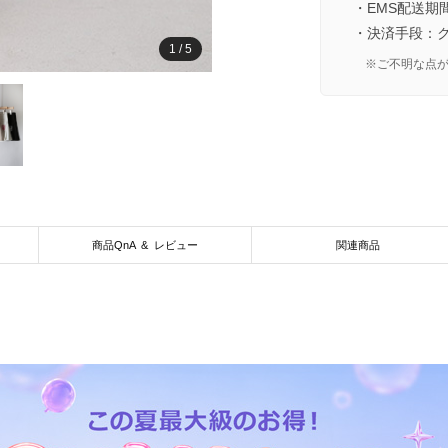
・EMS配送期
・決済手段：
1
/
5
※ご不明な点
商品QnA & レビュー
関連商品