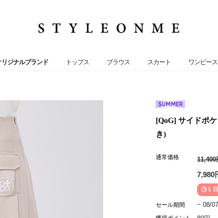
オリジナルブランド
トップス
ブラウス
スカート
ワンピース
[QoG] サイドポ
き)
通常価格
11,40
7,980
1 日
~ 08/0
セール期間