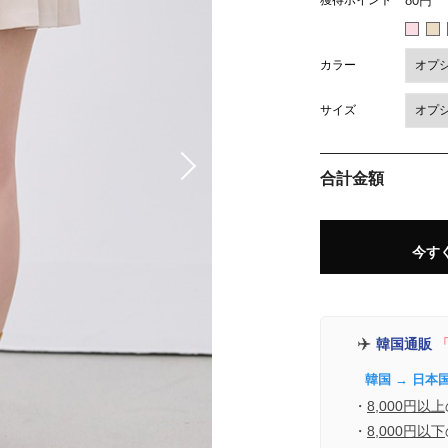
獲得ポイント
80円
カラー
サイズ
合計金額
今す
✈️
韓国通販
「
韓国 → 日本
・
8,000円以上
・
8,000円以下