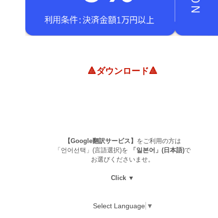
🔺ダウンロード🔺
【Google翻訳サービス】
をご利用の方は
「언어선택」(言語選択)を
「일본어」(日本語)
で
お選びくださいませ。
Click ▼
Select Language
▼