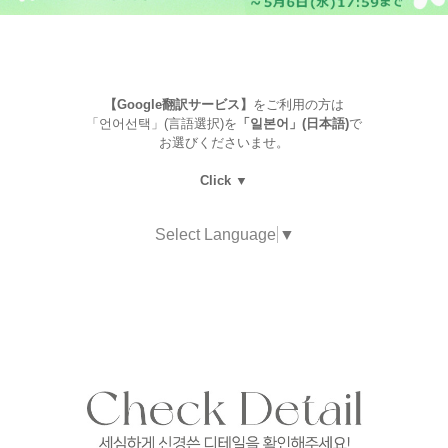
【Google翻訳サービス】
をご利用の方は
「언어선택」(言語選択)を
「일본어」(日本語)
で
お選びくださいませ。
Click ▼
Select Language
▼