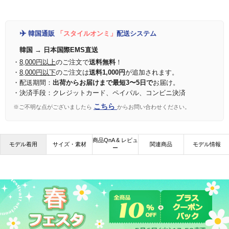
✈️
韓国通販
「スタイルオンミ」
配送システム
韓国 → 日本国際EMS直送
・
8,000円以上
のご注文で
送料無料
！
・
8,000円以下
のご注文は
送料1,000円
が追加されます。
・配送期間：
出荷からお届けまで最短3〜5日で
お届け。
・決済手段：クレジットカード、ペイパル、コンビニ決済
こちら
※ご不明な点がございましたら
からお問い合わせください。
商品QnA & レビュ
モデル着用
サイズ・素材
関連商品
モデル情報
ー