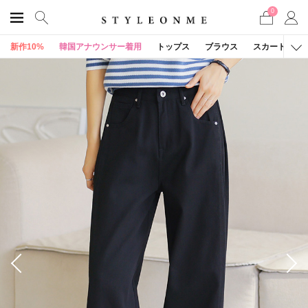
0
新作10%
韓国アナウンサー着用
トップス
ブラウス
スカート