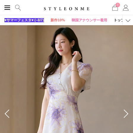
0
♥サマーフェスタ♥ (~8/7)
新作10%
韓国アナウンサー着用
トップス