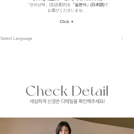
「언어선택」(言語選択)を
「일본어」(日本語)
で
お選びくださいませ。
Click ▼
Select Language