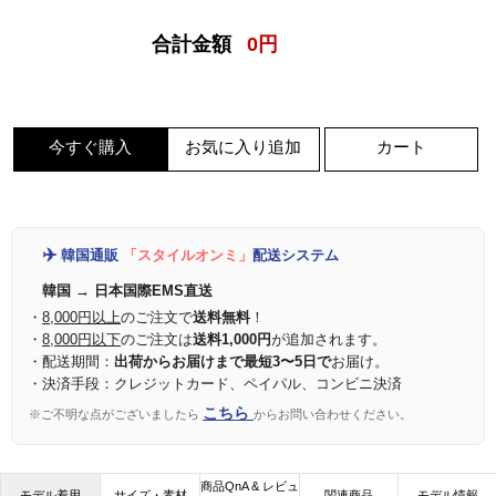
合計金額
0
円
今すぐ購入
お気に入り追加
カート
✈️
韓国通販
「スタイルオンミ」
配送システム
韓国 → 日本国際EMS直送
・
8,000円以上
のご注文で
送料無料
！
・
8,000円以下
のご注文は
送料1,000円
が追加されます。
・配送期間：
出荷からお届けまで最短3〜5日で
お届け。
・決済手段：クレジットカード、ペイパル、コンビニ決済
こちら
※ご不明な点がございましたら
からお問い合わせください。
商品QnA & レビュ
モデル着用
サイズ・素材
関連商品
モデル情報