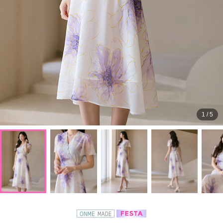
1
/
5