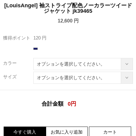
[LouisAngel] 袖ストライプ配色ノーカラーツイード
ジャケット jk39465
12,600 円
獲得ポイント
120 円
カラー
サイズ
合計金額
0
円
今すぐ購入
お気に入り追加
カート