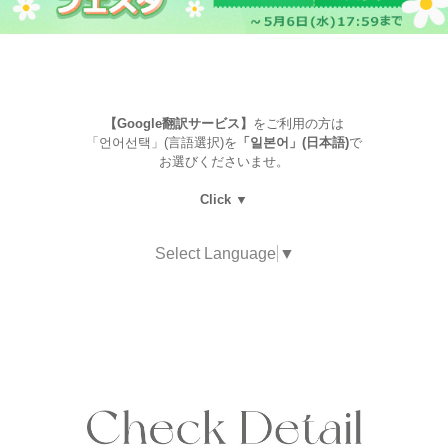
【Google翻訳サービス】
をご利用の方は
「언어선택」(言語選択)を
「일본어」(日本語)
で
お選びくださいませ。
Click ▼
Select Language
▼