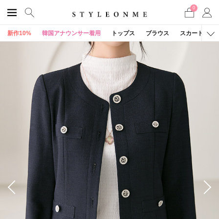
0
新作10%
韓国アナウンサー着用
トップス
ブラウス
スカート