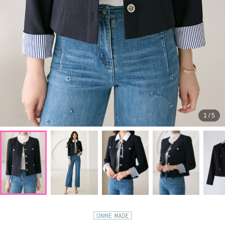
1
/
5