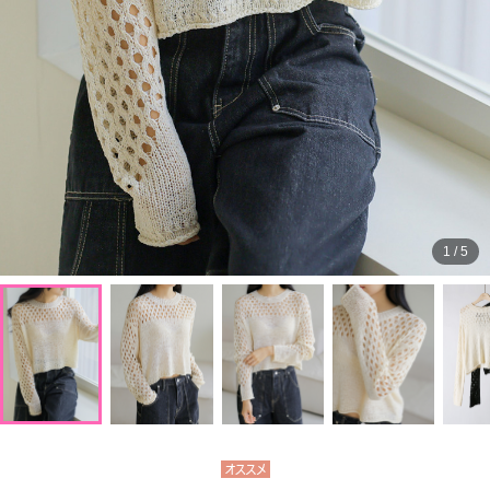
1
/
5