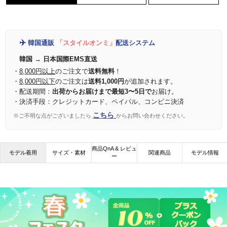
✈️
韓国通販
「スタイルオンミ」
配送システム
韓国 → 日本国際EMS直送
・
8,000円以上
のご注文で
送料無料
！
・
8,000円以下
のご注文は
送料1,000円
が追加されます。
・配送期間：
出荷からお届けまで最短3〜5日で
お届け。
・決済手段：クレジットカード、ペイパル、コンビニ決済
こちら
※ご不明な点がございましたら
からお問い合わせください。
商品QnA & レビュ
モデル着用
サイズ・素材
関連商品
モデル情報
ー