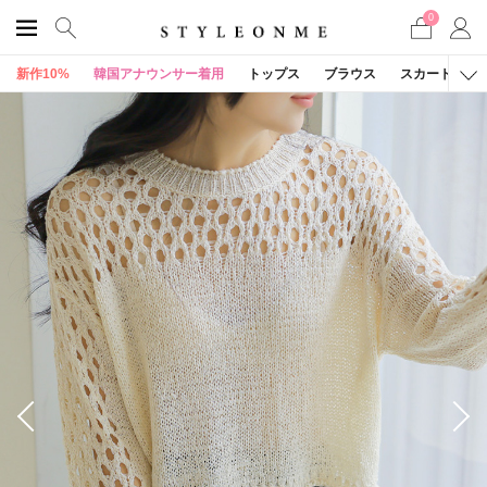
0
新作10%
韓国アナウンサー着用
トップス
ブラウス
スカート