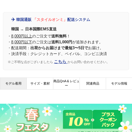
✈️
韓国通販
「スタイルオンミ」
配送システム
韓国 → 日本国際EMS直送
・
8,000円以上
のご注文で
送料無料
！
・
8,000円以下
のご注文は
送料1,000円
が追加されます。
・配送期間：
出荷からお届けまで最短3〜5日で
お届け。
・決済手段：クレジットカード、ペイパル、コンビニ決済
こちら
※ご不明な点がございましたら
からお問い合わせください。
商品QnA & レビュ
モデル着用
サイズ・素材
関連商品
モデル情報
ー