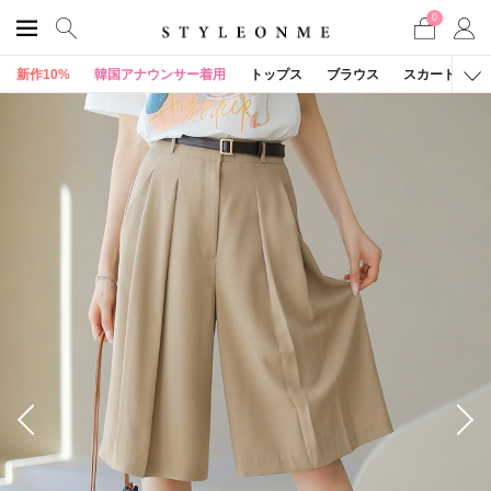
0
新作10%
韓国アナウンサー着用
トップス
ブラウス
スカート