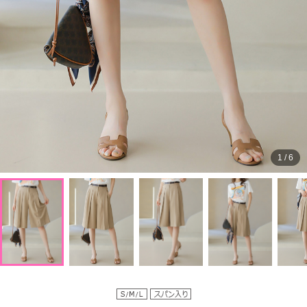
1
/
6