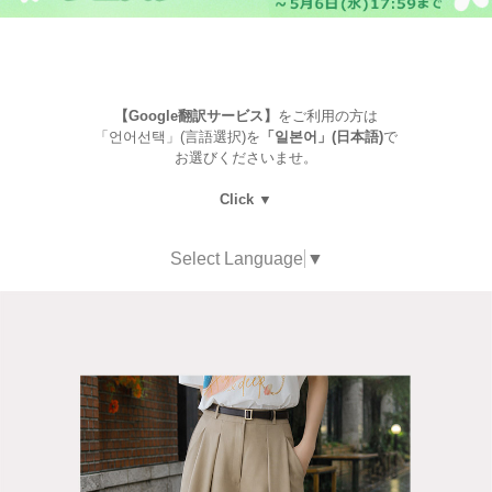
【Google翻訳サービス】
をご利用の方は
「언어선택」(言語選択)を
「일본어」(日本語)
で
お選びくださいませ。
Click ▼
Select Language
▼