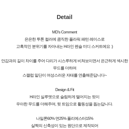
Detail
MD's Comment
은은한 투톤 컬러에 큼직한 플라워 패턴 레이스로
고혹적인 분위기를 자아내는 H라인 펜슬 미디 스커트에요 :)
안감과의 길이 차이를 주어 다리가 시스루하게 비쳐보이면서 은근하게 섹시한
무드를 더하며
스캘럽 밑단이 여성스러운 자태를 연출해준답니다~
Design & Fit
H라인 실루엣으로 슬림하게 떨어지는 핏이
우아한 무드를 더해주며, 뒷 트임으로 활동성을 돕는답니다.
나일론60% 면25% 폴리에스터15%
살짝의 신축성이 있는 원단으로 제작되어