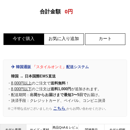
合計金額
0
円
今すぐ購入
お気に入り追加
カート
✈️
韓国通販
「スタイルオンミ」
配送システム
韓国 → 日本国際EMS直送
・
8,000円以上
のご注文で
送料無料
！
・
8,000円以下
のご注文は
送料1,000円
が追加されます。
・配送期間：
出荷からお届けまで最短3〜5日で
お届け。
・決済手段：クレジットカード、ペイパル、コンビニ決済
こちら
※ご不明な点がございましたら
からお問い合わせください。
商品QnA & レビュ
モデル着用
サイズ・素材
関連商品
モデル情報