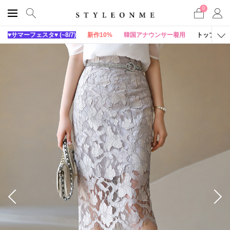
0
♥サマーフェスタ♥ (~8/7)
新作10%
韓国アナウンサー着用
トップス