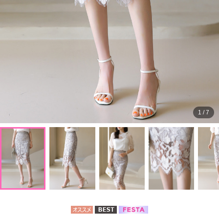
1
/
7