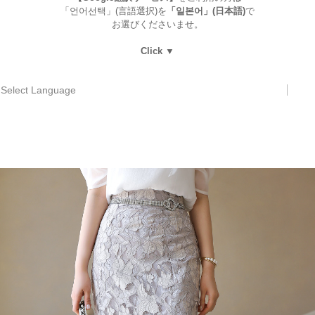
「언어선택」(言語選択)を
「일본어」(日本語)
で
お選びくださいませ。
Click ▼
Select Language