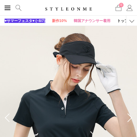
0
♥サマーフェスタ♥ (~8/7)
新作10%
韓国アナウンサー着用
トップス