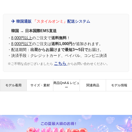
✈️
韓国通販
「スタイルオンミ」
配送システム
韓国 → 日本国際EMS直送
・
8,000円以上
のご注文で
送料無料
！
・
8,000円以下
のご注文は
送料1,000円
が追加されます。
・配送期間：
出荷からお届けまで最短3〜5日で
お届け。
・決済手段：クレジットカード、ペイパル、コンビニ決済
こちら
※ご不明な点がございましたら
からお問い合わせください。
商品QnA & レビュ
モデル着用
サイズ・素材
関連商品
モデル情報
ー