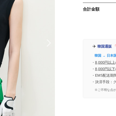
合計金額
✈️
韓国通販
「
韓国 → 日本
・
8,000円以上
・
8,000円以下
・EMS配送期
・決済手段：
※ご不明な点