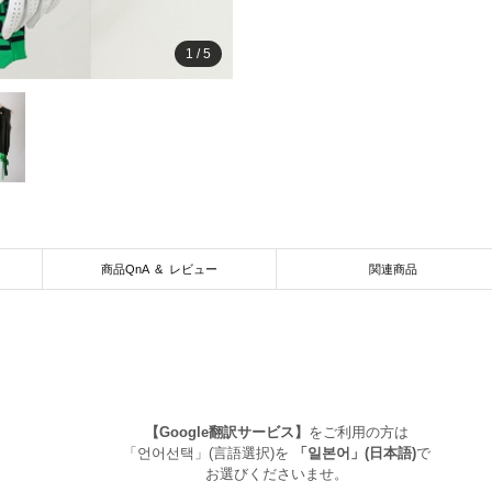
1
/
5
商品QnA & レビュー
関連商品
【Google翻訳サービス】
をご利用の方は
「언어선택」(言語選択)を
「일본어」(日本語)
で
お選びくださいませ。