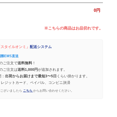
0
円
※こちらの商品はお品切れです。
スタイルオンミ」
配送システム
国際EMS直送
のご注文で
送料無料
！
のご注文は
送料1,000円
が追加されます。
間：
出荷からお届けまで最短3〜5日
くらい掛かります。
クレジットカード、ペイパル、コンビニ決済
がございましたら
こちら
からお問い合わせください。