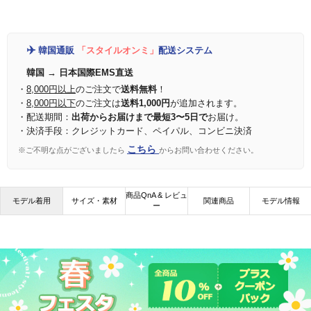
✈️
韓国通販
「スタイルオンミ」
配送システム
韓国 → 日本国際EMS直送
・
8,000円以上
のご注文で
送料無料
！
・
8,000円以下
のご注文は
送料1,000円
が追加されます。
・配送期間：
出荷からお届けまで最短3〜5日で
お届け。
・決済手段：クレジットカード、ペイパル、コンビニ決済
こちら
※ご不明な点がございましたら
からお問い合わせください。
商品QnA & レビュ
モデル着用
サイズ・素材
関連商品
モデル情報
ー