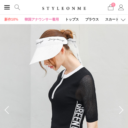
0
新作10%
韓国アナウンサー着用
トップス
ブラウス
スカート