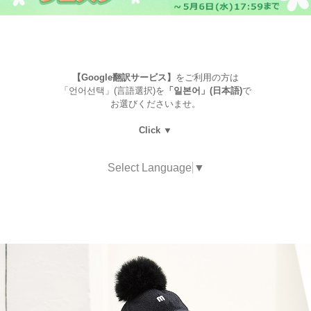
【Google翻訳サービス】
をご利用の方は
「언어선택」(言語選択)を
「일본어」(日本語)
で
お選びくださいませ。
Click ▼
Select Language
▼