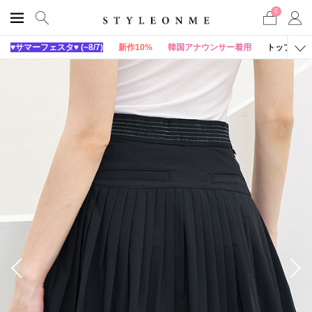
0
♥サマーフェスタ♥ (~8/7)
新作10%
韓国アナウンサー着用
トップス