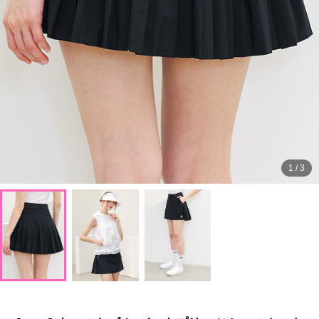
1
/
3