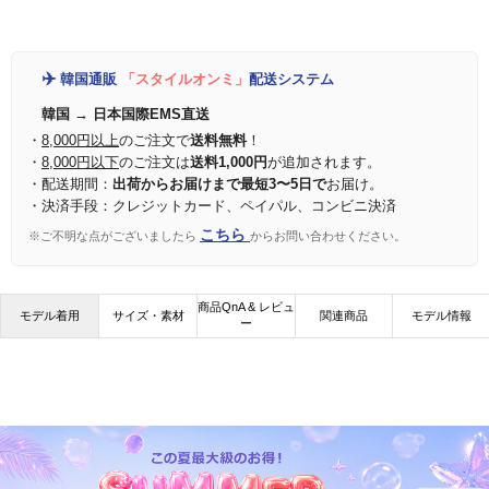
✈️
韓国通販
「スタイルオンミ」
配送システム
韓国 → 日本国際EMS直送
・
8,000円以上
のご注文で
送料無料
！
・
8,000円以下
のご注文は
送料1,000円
が追加されます。
・配送期間：
出荷からお届けまで最短3〜5日で
お届け。
・決済手段：クレジットカード、ペイパル、コンビニ決済
こちら
※ご不明な点がございましたら
からお問い合わせください。
商品QnA & レビュ
モデル着用
サイズ・素材
関連商品
モデル情報
ー