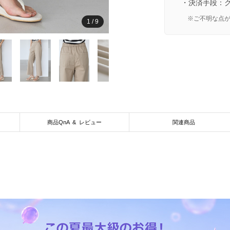
・決済手段：
※ご不明な点
1
/
9
商品QnA & レビュー
関連商品