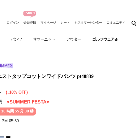
ログイン
会員登録
マイページ
カート
カスタマーセンター
コミュニティ
パンツ
サマーニット
アウター
ゴルフウェア⛳
 ウエストタップコットンワイドパンツ pt40839
円
(↓18% OFF)
円
♥SUMMER FESTA♥
 10 時間 55 分 36 秒
7 PM 05:59