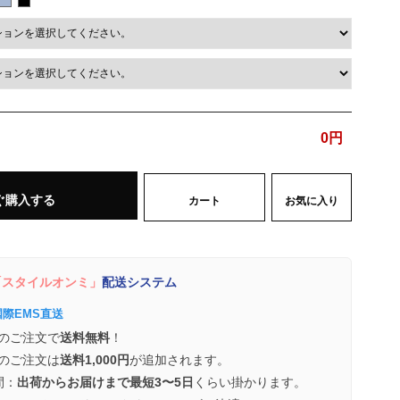
0
円
ぐ購入する
カート
お気に入り
スタイルオンミ」
配送システム
国際EMS直送
のご注文で
送料無料
！
のご注文は
送料1,000円
が追加されます。
間：
出荷からお届けまで最短3〜5日
くらい掛かります。