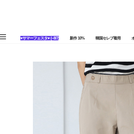
♥サマーフェスタ♥ (~8/7)
新作 10%
韓国セレブ着用