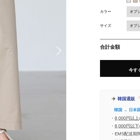
カラー
サイズ
合計金額
今す
✈️
韓国通販
「
韓国 → 日本
・
8,000円以上
・
8,000円以下
・EMS配送期