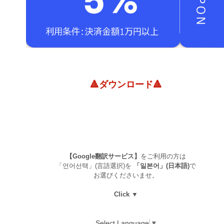
🔺ダウンロード🔺
【Google翻訳サービス】
をご利用の方は
「언어선택」(言語選択)を
「일본어」(日本語)
で
お選びくださいませ。
Click ▼
Select Language
▼