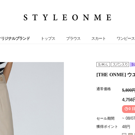
オリジナルブランド
トップス
ブラウス
スカート
ワンピース
[THE ONME]
通常価格
5,800
4,756
0 日
~ 08/0
セール期間
獲得ポイント
48円