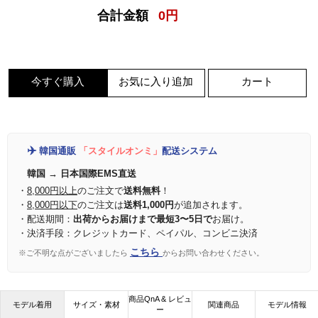
合計金額
0
円
今すぐ購入
お気に入り追加
カート
✈️
韓国通販
「スタイルオンミ」
配送システム
韓国 → 日本国際EMS直送
・
8,000円以上
のご注文で
送料無料
！
・
8,000円以下
のご注文は
送料1,000円
が追加されます。
・配送期間：
出荷からお届けまで最短3〜5日で
お届け。
・決済手段：クレジットカード、ペイパル、コンビニ決済
こちら
※ご不明な点がございましたら
からお問い合わせください。
商品QnA & レビュ
モデル着用
サイズ・素材
関連商品
モデル情報
ー