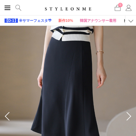
0
【D-1】
🌞サマーフェスタ🌴
新作10%
韓国アナウンサー着用
トップ