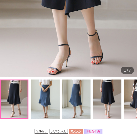
1
/
7