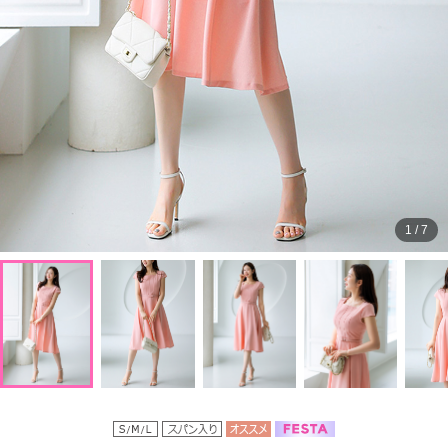
1
/
7