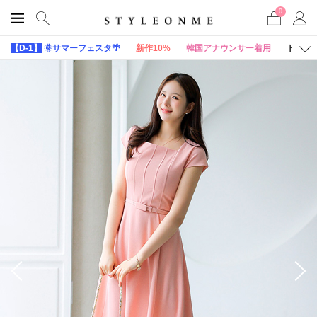
0
【D-1】
🌞サマーフェスタ🌴
新作10%
韓国アナウンサー着用
トップ