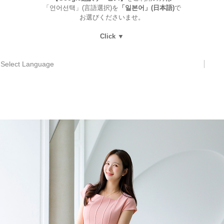
「언어선택」(言語選択)を
「일본어」(日本語)
で
お選びくださいませ。
Click ▼
Select Language