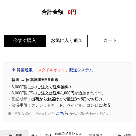
合計金額
0
円
今すぐ購入
お気に入り追加
カート
✈️
韓国通販
「スタイルオンミ」
配送システム
韓国 → 日本国際EMS直送
・
8,000円以上
のご注文で
送料無料
！
・
8,000円以下
のご注文は
送料1,000円
が追加されます。
・配送期間：
出荷からお届けまで最短3〜5日で
お届け。
・決済手段：クレジットカード、ペイパル、コンビニ決済
こちら
※ご不明な点がございましたら
からお問い合わせください。
商品QnA & レビュ
モデル着用
サイズ・素材
関連商品
モデル情報