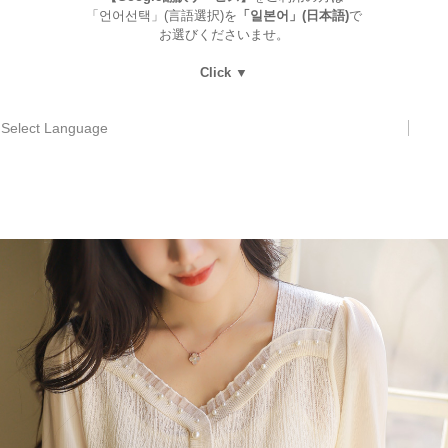
「언어선택」(言語選択)を
「일본어」(日本語)
で
お選びくださいませ。
Click ▼
Select Language