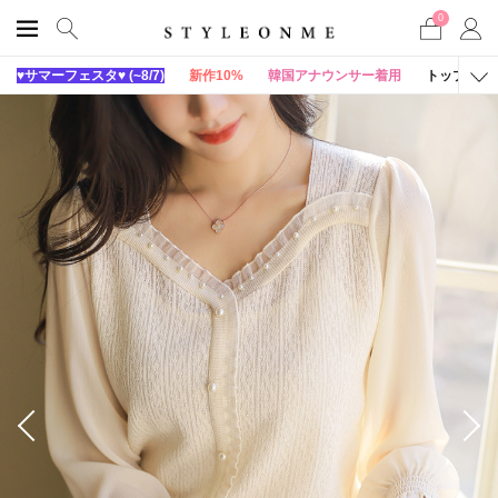
0
♥サマーフェスタ♥ (~8/7)
新作10%
韓国アナウンサー着用
トップス