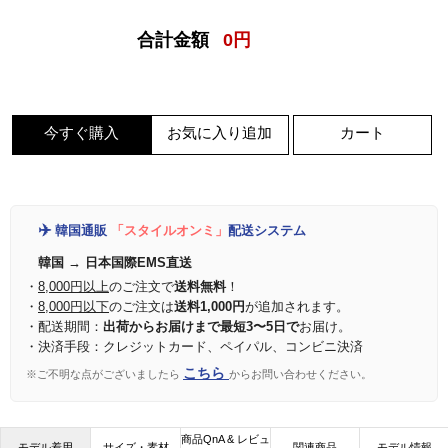
合計金額
0
円
今すぐ購入
お気に入り追加
カート
✈️
韓国通販
「スタイルオンミ」
配送システム
韓国 → 日本国際EMS直送
・
8,000円以上
のご注文で
送料無料
！
・
8,000円以下
のご注文は
送料1,000円
が追加されます。
・配送期間：
出荷からお届けまで最短3〜5日で
お届け。
・決済手段：クレジットカード、ペイパル、コンビニ決済
こちら
※ご不明な点がございましたら
からお問い合わせください。
商品QnA & レビュ
モデル着用
サイズ・素材
関連商品
モデル情報