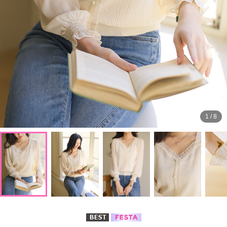
1
/
8