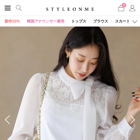
0
新作10%
韓国アナウンサー着用
トップス
ブラウス
スカート