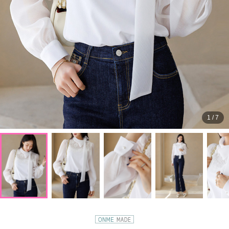
1
/
7