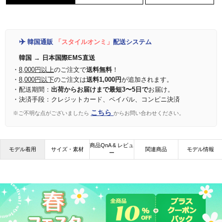
✈️
韓国通販
「スタイルオンミ」
配送システム
韓国 → 日本国際EMS直送
・
8,000円以上
のご注文で
送料無料
！
・
8,000円以下
のご注文は
送料1,000円
が追加されます。
・配送期間：
出荷からお届けまで最短3〜5日で
お届け。
・決済手段：クレジットカード、ペイパル、コンビニ決済
こちら
※ご不明な点がございましたら
からお問い合わせください。
商品QnA & レビュ
モデル着用
サイズ・素材
関連商品
モデル情報
ー