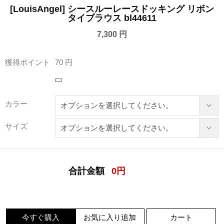
[LouisAngel] シースルーレースドッキング リボン
タイブラウス bl44611
7,300 円
獲得ポイント
70 円
カラー
サイズ
合計金額
0
円
今すぐ購入
お気に入り追加
カート