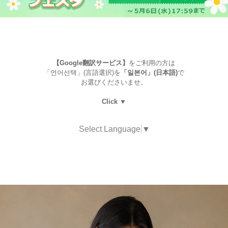
【Google翻訳サービス】
をご利用の方は
「언어선택」(言語選択)を
「일본어」(日本語)
で
お選びくださいませ。
Click ▼
Select Language
▼