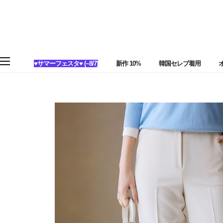
♥サマーフェスタ♥ (~8/7)
新作 10%
韓国セレブ着用