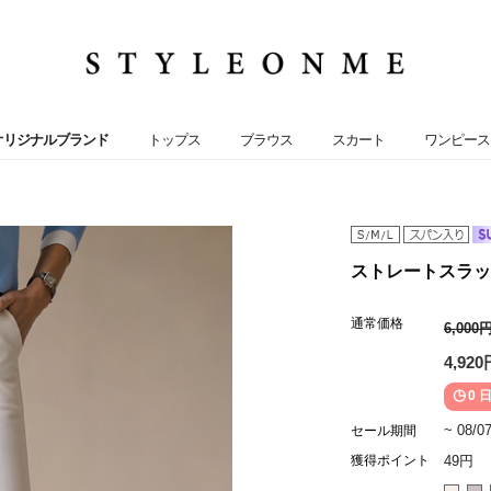
オリジナルブランド
トップス
ブラウス
スカート
ワンピース
ストレートスラックス
通常価格
6,000
4,920
0 日
~ 08/0
セール期間
獲得ポイント
49円