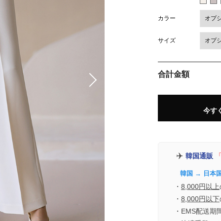
カラー
サイズ
合計金額
今す
✈️
韓国通販
「
韓国 → 日本
・
8,000円以上
・
8,000円以下
・EMS配送期