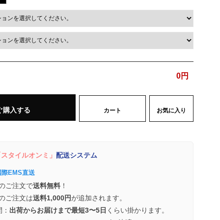
0
円
ぐ購入する
カート
お気に入り
スタイルオンミ」
配送システム
国際EMS直送
のご注文で
送料無料
！
のご注文は
送料1,000円
が追加されます。
間：
出荷からお届けまで最短3〜5日
くらい掛かります。