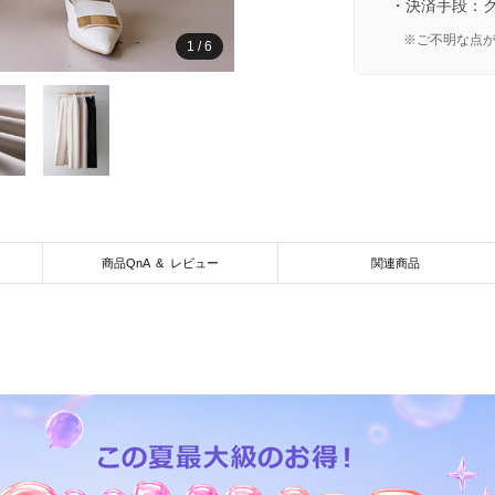
・決済手段：
※ご不明な点
1
/
6
商品QnA & レビュー
関連商品