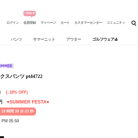
ログイン
会員登録
マイページ
カート
カスタマーセンター
コミュニティ
パンツ
サマーニット
アウター
ゴルフウェア⛳
パンツ pt44722
円
(↓18% OFF)
円
♥SUMMER FESTA♥
 18 時間 39 分 20 秒
7 PM 05:59