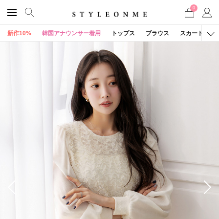
0
新作10%
韓国アナウンサー着用
トップス
ブラウス
スカート