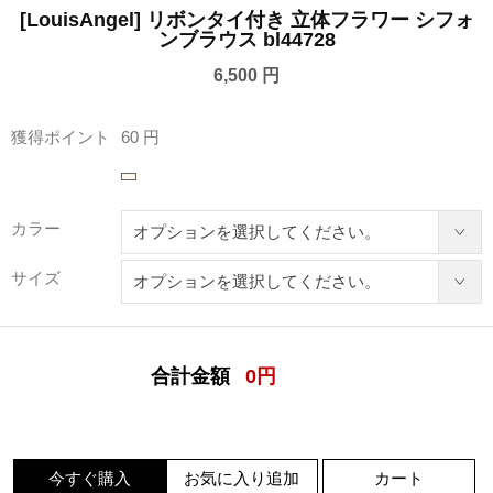
[LouisAngel] リボンタイ付き 立体フラワー シフォ
ンブラウス bl44728
6,500 円
獲得ポイント
60 円
カラー
サイズ
合計金額
0
円
今すぐ購入
お気に入り追加
カート