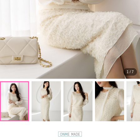
1
/
7