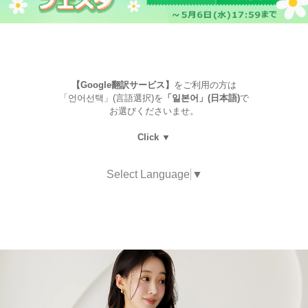
【Google翻訳サービス】
をご利用の方は
「언어선택」(言語選択)を
「일본어」(日本語)
で
お選びくださいませ。
Click ▼
Select Language
▼