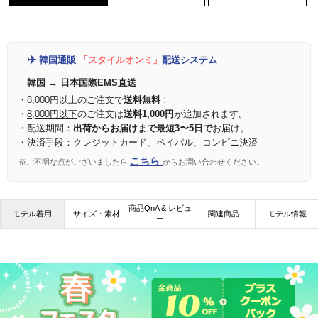
✈️
韓国通販
「スタイルオンミ」
配送システム
韓国 → 日本国際EMS直送
・
8,000円以上
のご注文で
送料無料
！
・
8,000円以下
のご注文は
送料1,000円
が追加されます。
・配送期間：
出荷からお届けまで最短3〜5日で
お届け。
・決済手段：クレジットカード、ペイパル、コンビニ決済
こちら
※ご不明な点がございましたら
からお問い合わせください。
商品QnA & レビュ
モデル着用
サイズ・素材
関連商品
モデル情報
ー