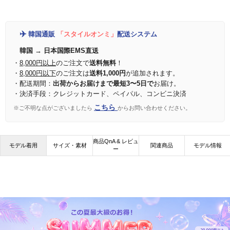
✈️
韓国通販
「スタイルオンミ」
配送システム
韓国 → 日本国際EMS直送
・
8,000円以上
のご注文で
送料無料
！
・
8,000円以下
のご注文は
送料1,000円
が追加されます。
・配送期間：
出荷からお届けまで最短3〜5日で
お届け。
・決済手段：クレジットカード、ペイパル、コンビニ決済
こちら
※ご不明な点がございましたら
からお問い合わせください。
商品QnA & レビュ
モデル着用
サイズ・素材
関連商品
モデル情報
ー