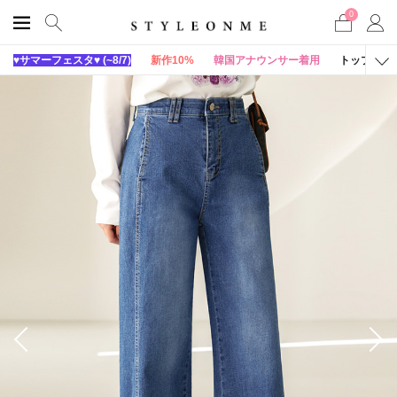
0
♥サマーフェスタ♥ (~8/7)
新作10%
韓国アナウンサー着用
トップス