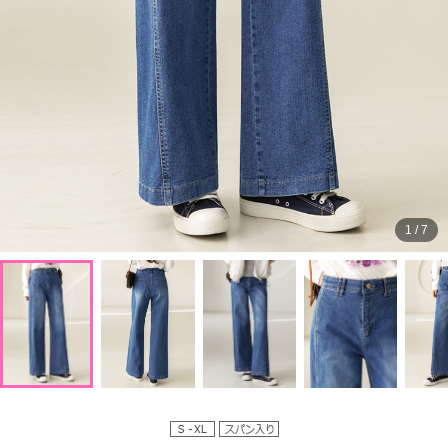
1
/
7