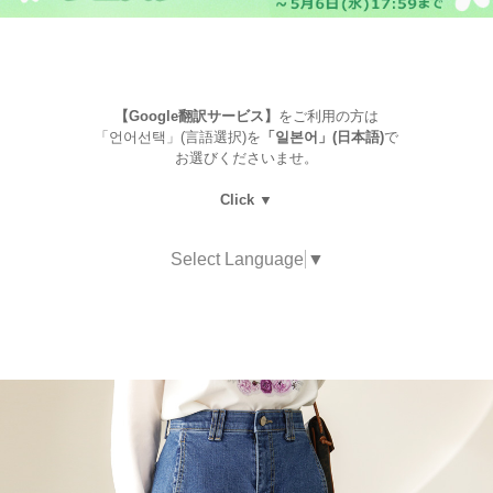
【Google翻訳サービス】
をご利用の方は
「언어선택」(言語選択)を
「일본어」(日本語)
で
お選びくださいませ。
Click ▼
Select Language
▼