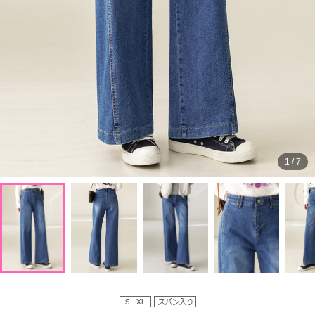
1
/
7