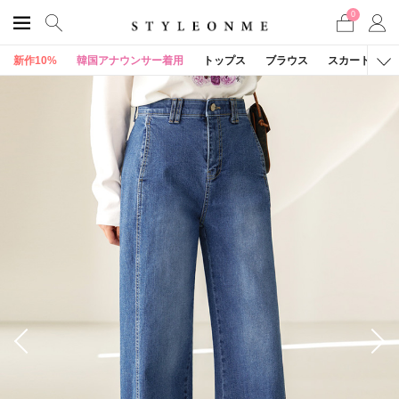
0
新作10%
韓国アナウンサー着用
トップス
ブラウス
スカート