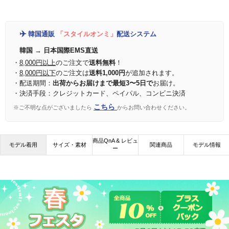
✈️
韓国通販
「スタイルオンミ」
配送システム
韓国 → 日本国際EMS直送
・
8,000円以上
のご注文で
送料無料
！
・
8,000円以下
のご注文は
送料1,000円
が追加されます。
・配送期間：
出荷からお届けまで最短3〜5日で
お届け。
・決済手段：クレジットカード、ペイパル、コンビニ決済
こちら
※ご不明な点がございましたら
からお問い合わせください。
商品QnA & レビュ
モデル着用
サイズ・素材
関連商品
モデル情報
ー