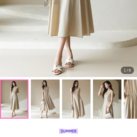
1
/
8