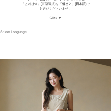
「언어선택」(言語選択)を
「일본어」(日本語)
で
お選びくださいませ。
Click ▼
Select Language