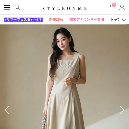
0
♥サマーフェスタ♥ (~8/7)
新作10%
韓国アナウンサー着用
トップス