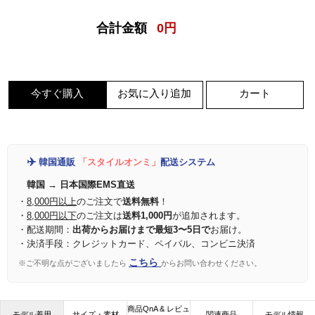
合計金額
0
円
今すぐ購入
お気に入り追加
カート
✈️
韓国通販
「スタイルオンミ」
配送システム
韓国 → 日本国際EMS直送
・
8,000円以上
のご注文で
送料無料
！
・
8,000円以下
のご注文は
送料1,000円
が追加されます。
・配送期間：
出荷からお届けまで最短3〜5日で
お届け。
・決済手段：クレジットカード、ペイパル、コンビニ決済
こちら
※ご不明な点がございましたら
からお問い合わせください。
商品QnA & レビュ
モデル着用
サイズ・素材
関連商品
モデル情報