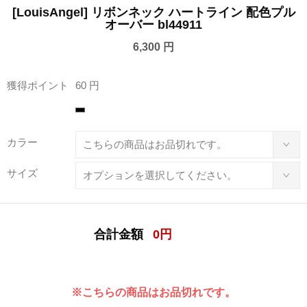
[LouisAngel] リボンネック ハートライン 配色プル
オーバー bl44911
6,300 円
獲得ポイント
60 円
カラー
サイズ
合計金額
0
円
※こちらの商品はお品切れです。