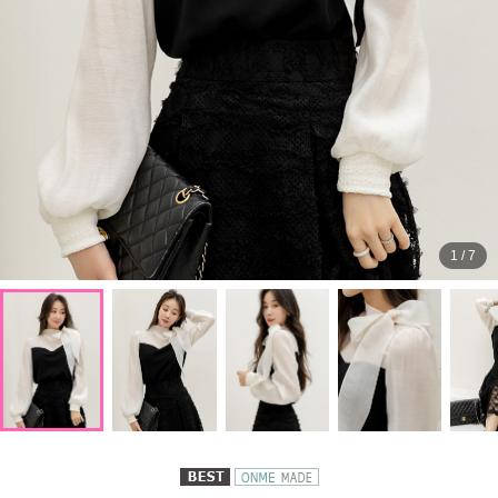
1
/
7