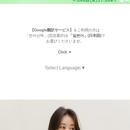
【Google翻訳サービス】
をご利用の方は
「언어선택」(言語選択)を
「일본어」(日本語)
で
お選びくださいませ。
Click ▼
Select Language
▼