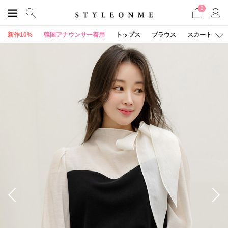
0
新作10%
韓国アナウンサー着用
トップス
ブラウス
スカート