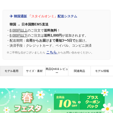
✈️
韓国通販
「スタイルオンミ」
配送システム
韓国 → 日本国際EMS直送
・
8,000円以上
のご注文で
送料無料
！
・
8,000円以下
のご注文は
送料1,000円
が追加されます。
・配送期間：
出荷からお届けまで最短3〜5日で
お届け。
・決済手段：クレジットカード、ペイパル、コンビニ決済
こちら
※ご不明な点がございましたら
からお問い合わせください。
商品QnA & レビュ
モデル着用
サイズ・素材
関連商品
モデル情報
ー