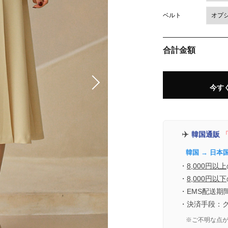
ベルト
合計金額
今す
✈️
韓国通販
「
韓国 → 日本
・
8,000円以上
・
8,000円以下
・EMS配送期
・決済手段：
※ご不明な点