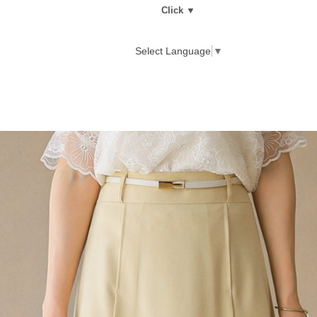
Click ▼
Select Language
▼