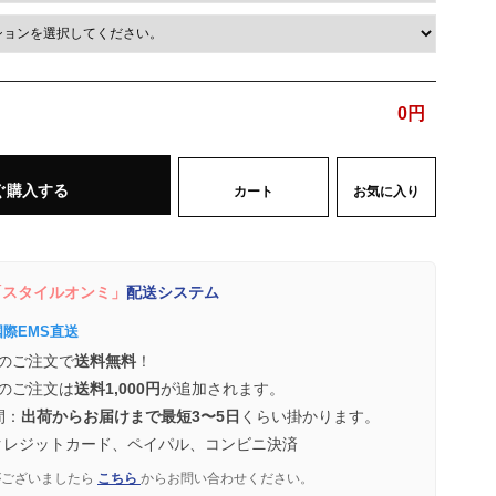
0
円
ぐ購入する
カート
お気に入り
スタイルオンミ」
配送システム
国際EMS直送
のご注文で
送料無料
！
のご注文は
送料1,000円
が追加されます。
間：
出荷からお届けまで最短3〜5日
くらい掛かります。
クレジットカード、ペイパル、コンビニ決済
がございましたら
こちら
からお問い合わせください。