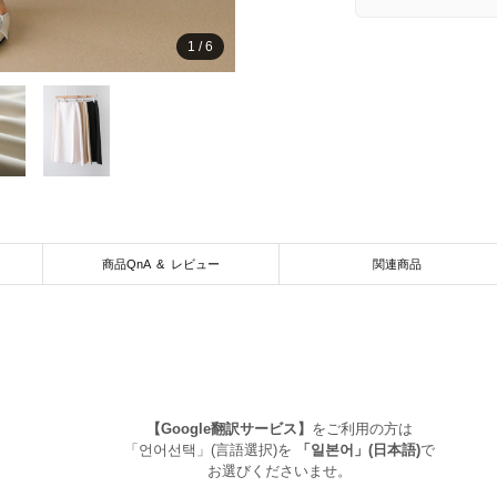
1
/
6
商品QnA & レビュー
関連商品
【Google翻訳サービス】
をご利用の方は
「언어선택」(言語選択)を
「일본어」(日本語)
で
お選びくださいませ。