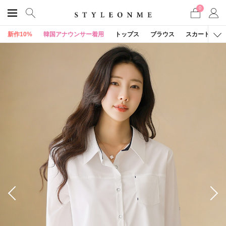
0
新作10%
韓国アナウンサー着用
トップス
ブラウス
スカート