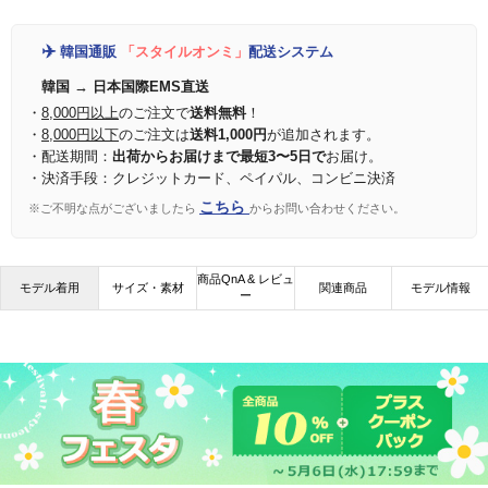
✈️
韓国通販
「スタイルオンミ」
配送システム
韓国 → 日本国際EMS直送
・
8,000円以上
のご注文で
送料無料
！
・
8,000円以下
のご注文は
送料1,000円
が追加されます。
・配送期間：
出荷からお届けまで最短3〜5日で
お届け。
・決済手段：クレジットカード、ペイパル、コンビニ決済
こちら
※ご不明な点がございましたら
からお問い合わせください。
商品QnA & レビュ
モデル着用
サイズ・素材
関連商品
モデル情報
ー