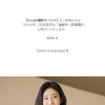
【Google翻訳サービス】
をご利用の方は
「언어선택」(言語選択)を
「일본어」(日本語)
で
お選びくださいませ。
Click ▼
Select Language
▼