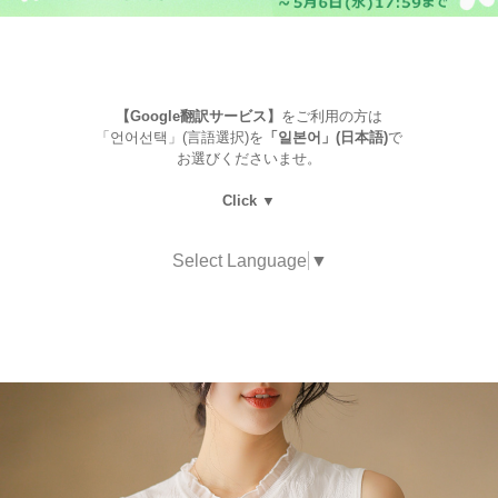
【Google翻訳サービス】
をご利用の方は
「언어선택」(言語選択)を
「일본어」(日本語)
で
お選びくださいませ。
Click ▼
Select Language
▼