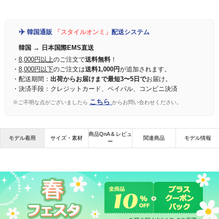
✈️
韓国通販
「スタイルオンミ」
配送システム
韓国 → 日本国際EMS直送
・
8,000円以上
のご注文で
送料無料
！
・
8,000円以下
のご注文は
送料1,000円
が追加されます。
・配送期間：
出荷からお届けまで最短3〜5日で
お届け。
・決済手段：クレジットカード、ペイパル、コンビニ決済
こちら
※ご不明な点がございましたら
からお問い合わせください。
商品QnA & レビュ
モデル着用
サイズ・素材
関連商品
モデル情報
ー