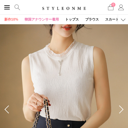
0
新作10%
韓国アナウンサー着用
トップス
ブラウス
スカート