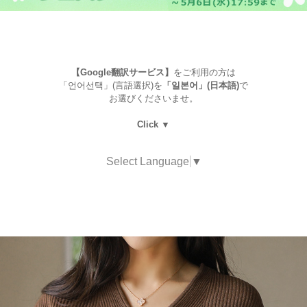
【Google翻訳サービス】
をご利用の方は
「언어선택」(言語選択)を
「일본어」(日本語)
で
お選びくださいませ。
Click ▼
Select Language
▼