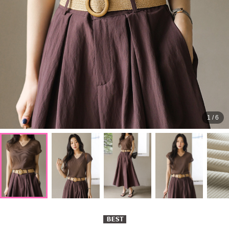
1
/
6