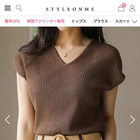
0
新作10%
韓国アナウンサー着用
トップス
ブラウス
スカート