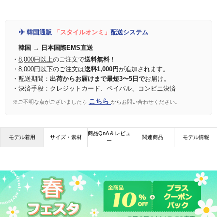
✈️
韓国通販
「スタイルオンミ」
配送システム
韓国 → 日本国際EMS直送
・
8,000円以上
のご注文で
送料無料
！
・
8,000円以下
のご注文は
送料1,000円
が追加されます。
・配送期間：
出荷からお届けまで最短3〜5日で
お届け。
・決済手段：クレジットカード、ペイパル、コンビニ決済
こちら
※ご不明な点がございましたら
からお問い合わせください。
商品QnA & レビュ
モデル着用
サイズ・素材
関連商品
モデル情報
ー