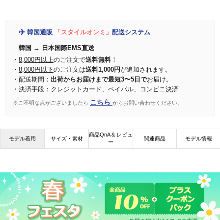
✈️
韓国通販
「スタイルオンミ」
配送システム
韓国 → 日本国際EMS直送
・
8,000円以上
のご注文で
送料無料
！
・
8,000円以下
のご注文は
送料1,000円
が追加されます。
・配送期間：
出荷からお届けまで最短3〜5日で
お届け。
・決済手段：クレジットカード、ペイパル、コンビニ決済
こちら
※ご不明な点がございましたら
からお問い合わせください。
商品QnA & レビュ
モデル着用
サイズ・素材
関連商品
モデル情報
ー