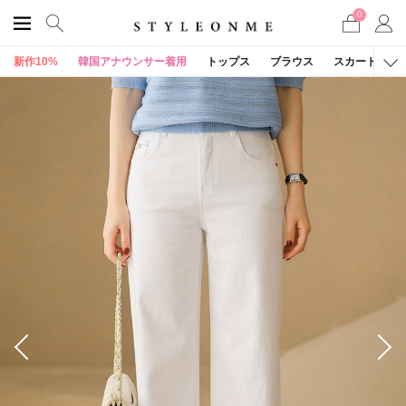
0
新作10%
韓国アナウンサー着用
トップス
ブラウス
スカート