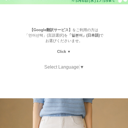
【Google翻訳サービス】
をご利用の方は
「언어선택」(言語選択)を
「일본어」(日本語)
で
お選びくださいませ。
Click ▼
Select Language
▼