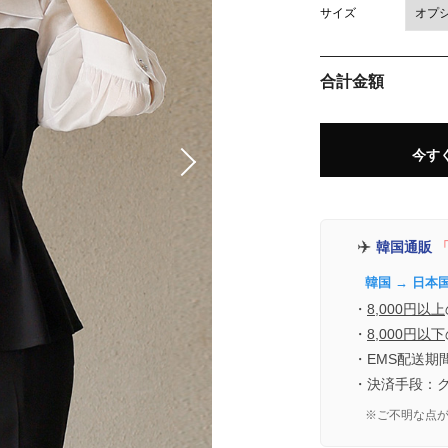
サイズ
合計金額
今す
✈️
韓国通販
「
韓国 → 日本
・
8,000円以上
・
8,000円以下
・EMS配送期
・決済手段：
※ご不明な点