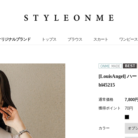
オリジナルブランド
トップス
ブラウス
スカート
ワンピース
[LouisAnge
bl45215
通常価格
7,800
獲得ポイント
70円
カラー