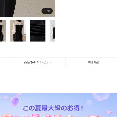
1
/
8
商品QnA & レビュー
関連商品