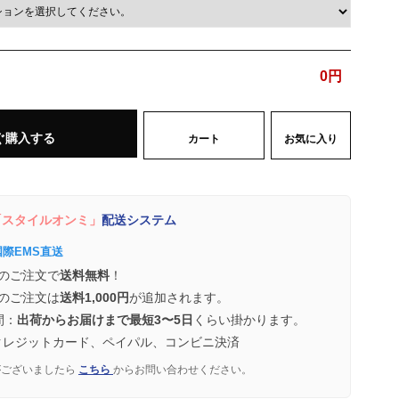
0
円
ぐ購入する
カート
お気に入り
スタイルオンミ」
配送システム
国際EMS直送
のご注文で
送料無料
！
のご注文は
送料1,000円
が追加されます。
間：
出荷からお届けまで最短3〜5日
くらい掛かります。
クレジットカード、ペイパル、コンビニ決済
がございましたら
こちら
からお問い合わせください。