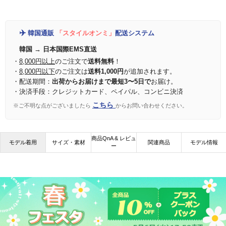
✈️
韓国通販
「スタイルオンミ」
配送システム
韓国 → 日本国際EMS直送
・
8,000円以上
のご注文で
送料無料
！
・
8,000円以下
のご注文は
送料1,000円
が追加されます。
・配送期間：
出荷からお届けまで最短3〜5日で
お届け。
・決済手段：クレジットカード、ペイパル、コンビニ決済
こちら
※ご不明な点がございましたら
からお問い合わせください。
商品QnA & レビュ
モデル着用
サイズ・素材
関連商品
モデル情報
ー