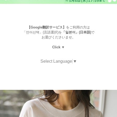
【Google翻訳サービス】
をご利用の方は
「언어선택」(言語選択)を
「일본어」(日本語)
で
お選びくださいませ。
Click ▼
Select Language
▼