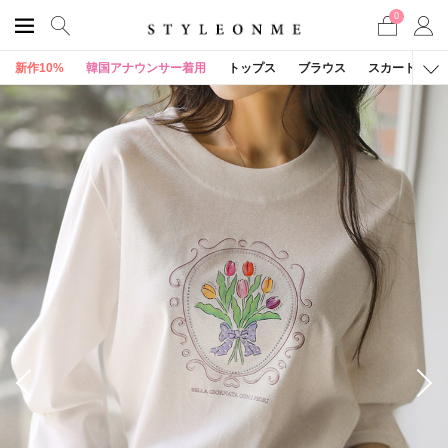
0
新作10%
韓国アナウンサー着用
トップス
ブラウス
スカート