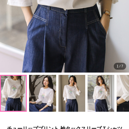
1
/
7
チューリッププリント 袖タックスリーブＴシャツ