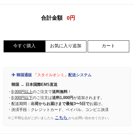
合計金額
0
円
今すぐ購入
お気に入り追加
カート
✈️
韓国通販
「スタイルオンミ」
配送システム
韓国 → 日本国際EMS直送
・
8,000円以上
のご注文で
送料無料
！
・
8,000円以下
のご注文は
送料1,000円
が追加されます。
・配送期間：
出荷からお届けまで最短3〜5日で
お届け。
・決済手段：クレジットカード、ペイパル、コンビニ決済
こちら
※ご不明な点がございましたら
からお問い合わせください。