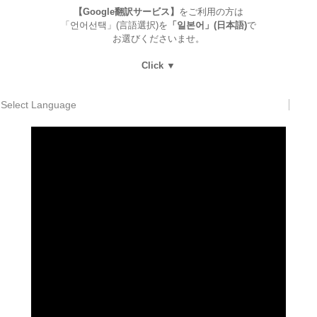
【Google翻訳サービス】
をご利用の方は
「언어선택」(言語選択)を
「일본어」(日本語)
で
お選びくださいませ。
Click ▼
Select Language