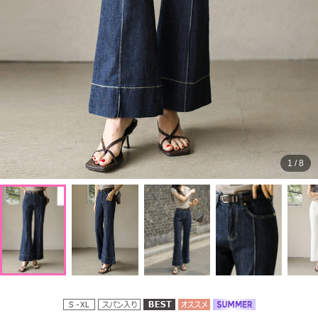
1
/
8