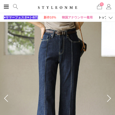
0
♥サマーフェスタ♥ (~8/7)
新作10%
韓国アナウンサー着用
トップス