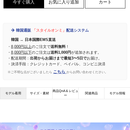
今すぐ購入
お気に入り追加
カート
✈️
韓国通販
「スタイルオンミ」
配送システム
韓国 → 日本国際EMS直送
・
8,000円以上
のご注文で
送料無料
！
・
8,000円以下
のご注文は
送料1,000円
が追加されます。
・配送期間：
出荷からお届けまで最短3〜5日で
お届け。
・決済手段：クレジットカード、ペイパル、コンビニ決済
こちら
※ご不明な点がございましたら
からお問い合わせください。
商品QnA & レビュ
モデル着用
サイズ・素材
関連商品
モデル情報
ー