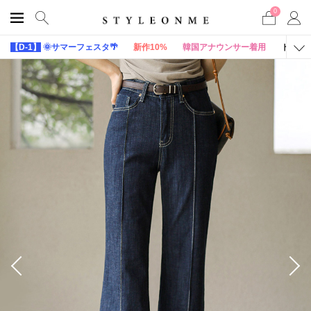
0
【D-1】
🌞サマーフェスタ🌴
新作10%
韓国アナウンサー着用
トップ