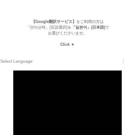
【Google翻訳サービス】
をご利用の方は
「언어선택」(言語選択)を
「일본어」(日本語)
で
お選びくださいませ。
Click ▼
Select Language