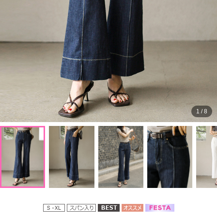
1
/
8