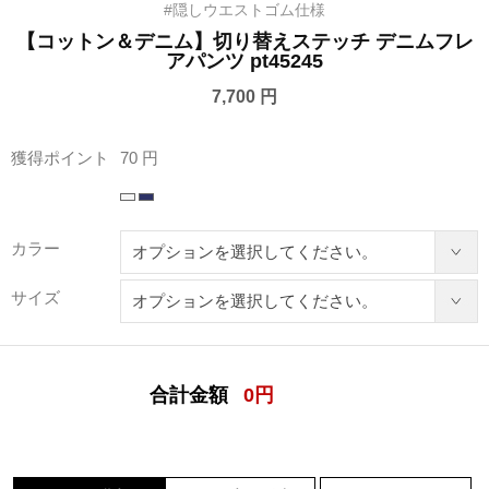
#隠しウエストゴム仕様
【コットン＆デニム】切り替えステッチ デニムフレ
アパンツ pt45245
7,700 円
獲得ポイント
70 円
カラー
サイズ
合計金額
0
円