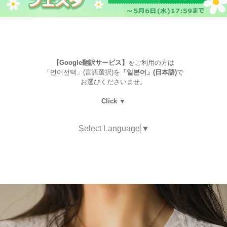
【Google翻訳サービス】
をご利用の方は
「언어선택」(言語選択)を
「일본어」(日本語)
で
お選びくださいませ。
Click ▼
Select Language
▼