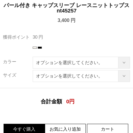
パール付き キャップスリーブ レースニットトップス
nt45257
3,400 円
獲得ポイント
30 円
カラー
サイズ
合計金額
0
円
今すぐ購入
お気に入り追加
カート