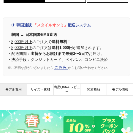
✈️
韓国通販
「スタイルオンミ」
配送システム
韓国 → 日本国際EMS直送
・
8,000円以上
のご注文で
送料無料
！
・
8,000円以下
のご注文は
送料1,000円
が追加されます。
・配送期間：
出荷からお届けまで最短3〜5日で
お届け。
・決済手段：クレジットカード、ペイパル、コンビニ決済
こちら
※ご不明な点がございましたら
からお問い合わせください。
商品QnA & レビュ
モデル着用
サイズ・素材
関連商品
モデル情報
ー