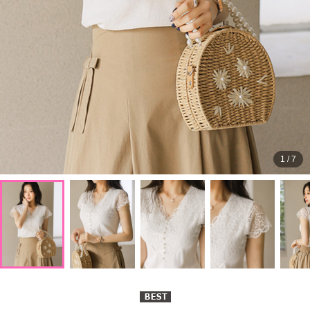
1
/
7