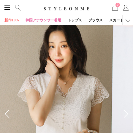
0
新作10%
韓国アナウンサー着用
トップス
ブラウス
スカート