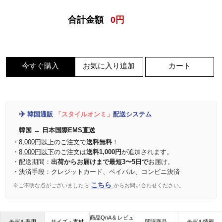
合計金額
0
円
今すぐ購入
お気に入り追加
カート
✈️
韓国通販
「スタイルオンミ」
配送システム
韓国 → 日本国際EMS直送
・
8,000円以上
のご注文で
送料無料
！
・
8,000円以下
のご注文は
送料1,000円
が追加されます。
・配送期間：
出荷からお届けまで最短3〜5日で
お届け。
・決済手段：クレジットカード、ペイパル、コンビニ決済
こちら
※ご不明な点がございましたら
からお問い合わせください。
商品QnA & レビュ
モデル着用
サイズ・素材
関連商品
モデル情報