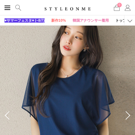
0
♥サマーフェスタ♥ (~8/7)
新作10%
韓国アナウンサー着用
トップス