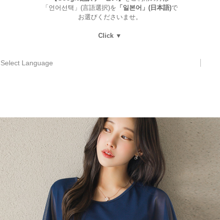
「언어선택」(言語選択)を
「일본어」(日本語)
で
お選びくださいませ。
Click ▼
Select Language