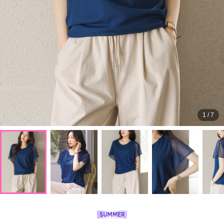
1
/
7